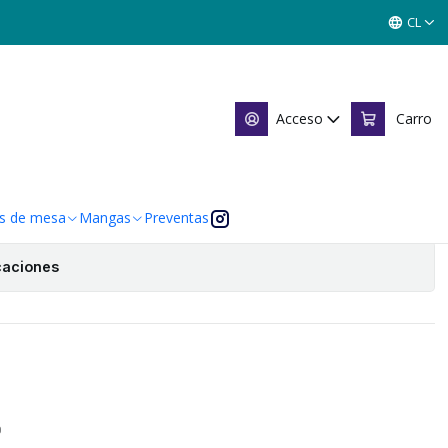
NGMA - XINNIAN 2026
CL
INNIAN 2026
Acceso
Carro
Agregar al Carro
 de favoritos
s de mesa
Mangas
Preventas
caciones
O