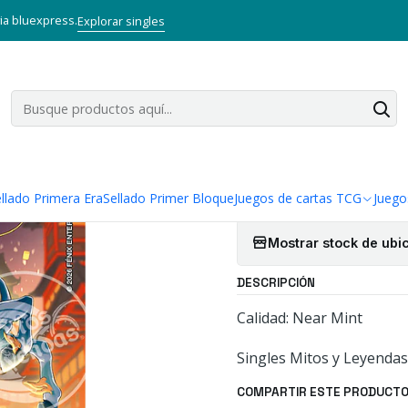
as TCG
Mitos y Leyendas TCG
Singles Primera Era MYL
Aliado
LO
via bluexpress.
Explorar singles
|
LONGMA - X
Cantidad
Agregar a la lista
llado Primera Era
Sellado Primer Bloque
Juegos de cartas TCG
Juego
Mostrar stock de ubi
DESCRIPCIÓN
Calidad: Near Mint
Singles Mitos y Leyendas
COMPARTIR ESTE PRODUCT