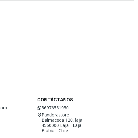
CONTÁCTANOS
ora
56976531950
Pandorastore
Balmaceda 120, laja
4560000 Laja - Laja
Biobío - Chile