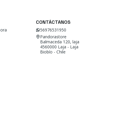
CONTÁCTANOS
ora
56976531950
Pandorastore
Balmaceda 120, laja
4560000 Laja - Laja
Biobío - Chile