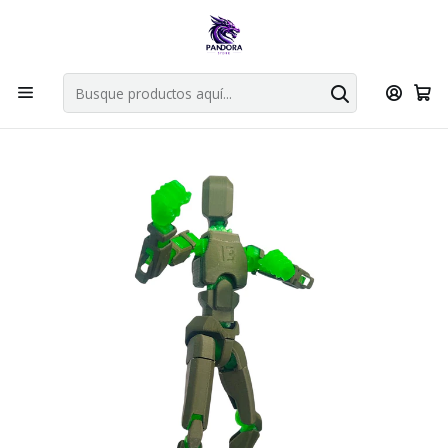
Por compras en cartas singles superiores a 49.990 el envio es
gratis via bluexpress.
Explorar singles
Inicio
Fabrica Pandora Store
MISION TITAN 13
MISION 13 TITAN 13 ESQUELETO VERDE - VARIEDADES