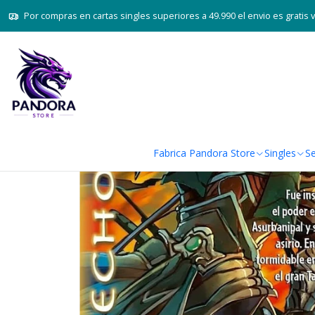
Inicio
Juegos de cartas T
Por compras en cartas singles superiores a 49.990 el envio es gratis 
Fabrica Pandora Store
Singles
Se