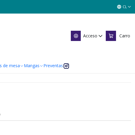
SINGLES MITOS Y LEYENDAS
CL
INGLES MITOS Y LEYENDAS
Acceso
Carro
 de favoritos
caciones
s de mesa
Mangas
Preventas
O