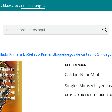
CG
Mitos y Leyendas TCG
Singles Primer Bloque MYL
NECHO I - 
via bluexpress.
Explorar singles
|
NECHO I - S
Agregar a la lista
Mostrar stock de ubi
llado Primera Era
Sellado Primer Bloque
Juegos de cartas TCG
Juego
DESCRIPCIÓN
Calidad: Near Mint
Singles Mitos y Leyendas
COMPARTIR ESTE PRODUCT