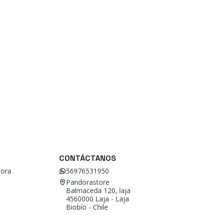
CONTÁCTANOS
ora
56976531950
Pandorastore
Balmaceda 120, laja
4560000 Laja - Laja
Biobío - Chile