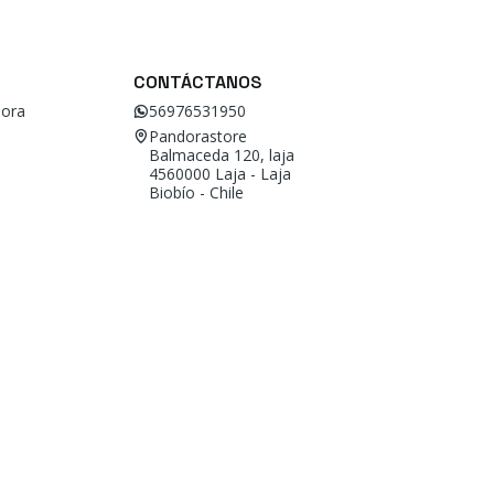
CONTÁCTANOS
ora
56976531950
Pandorastore
Balmaceda 120, laja
4560000 Laja - Laja
Biobío - Chile