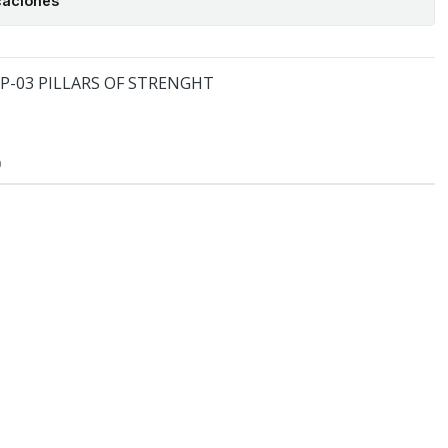
caciones
P-03 PILLARS OF STRENGHT
O