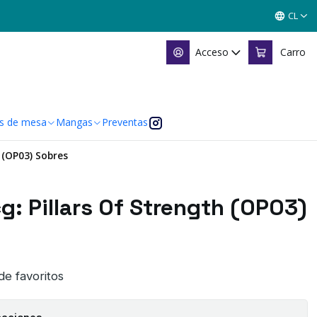
CL
Acceso
Carro
s de mesa
Mangas
Preventas
 (OP03) Sobres
g: Pillars Of Strength (OP03)
 de favoritos