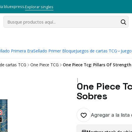
via bluexpress.
Explorar singles
llado Primera Era
Sellado Primer Bloque
Juegos de cartas TCG
Juego
de cartas TCG
One Piece TCG
One Piece Tcg: Pillars Of Strength
|
One Piece Tc
Sobres
Agregar a la lista