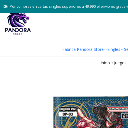
Por compras en cartas singles superiores a 49.990 el envio es gratis 
Fabrica Pandora Store
Singles
Se
Inicio
Juegos 