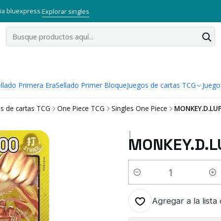
via bluexpress.
Explorar singles
llado Primera Era
Sellado Primer Bloque
Juegos de cartas TCG
Juego
s de cartas TCG
One Piece TCG
Singles One Piece
MONKEY.D.LUF
|
MONKEY.D.L
Cantidad
Agregar a la lista