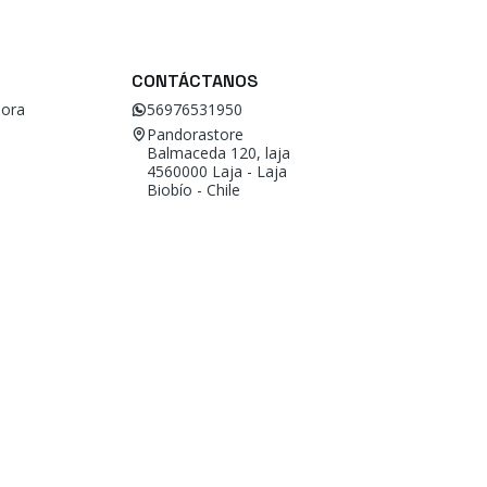
CONTÁCTANOS
ora
56976531950
Pandorastore
Balmaceda 120, laja
4560000 Laja - Laja
Biobío - Chile