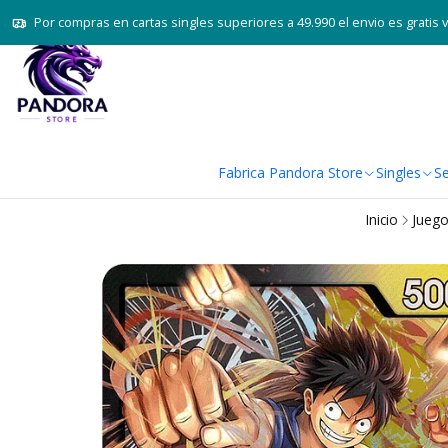
Por compras en cartas singles superiores a 49.990 el envio es gratis 
Fabrica Pandora Store
Singles
Se
Inicio
Juego