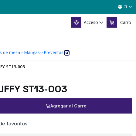
CL
Acceso
Carro
s de mesa
Mangas
Preventas
FY ST13-003
UFFY ST13-003
Agregar al Carro
 de favoritos