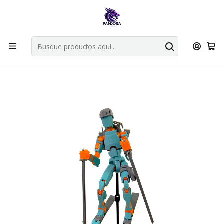
Por compras en cartas singles superiores a 49.990 el envio es
gratis via bluexpress.
Explorar singles
Inicio
Fabrica Pandora Store
MISION TITAN 13
PACK DEPORTES INVIERNO — MISION 13 - TITAN 13