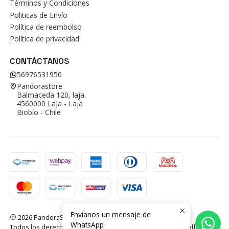
Términos y Condiciones
Politicas de Envío
Política de reembolso
Política de privacidad
CONTÁCTANOS
56976531950
Pandorastore
Balmaceda 120, laja
4560000 Laja - Laja
Biobío - Chile
Envíanos un mensaje de
2026 PandoraStore.
WhatsApp
Todos los derechos reservados.
Desarrollado por Jumpseller
.