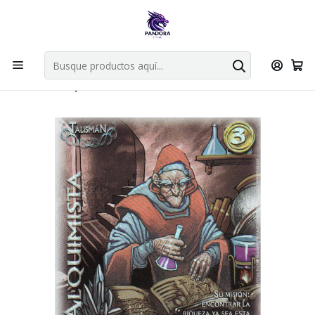
Por compras en cartas singles superiores a 49.990 el envio es
gratis via bluexpress.
Explorar singles
Inicio
Juegos de cartas TCG
Mitos y Leyendas TCG
Singles Primer Bloque MYL
ALQUIMISTA - SINGLES MITOS Y LEYENDAS