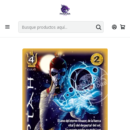
Por compras en cartas singles superiores a 49.990 el envio es
gratis via bluexpress.
Explorar singles
Inicio
Juegos de cartas TCG
Mitos y Leyendas TCG
Singles Primer Bloque MYL
Aliado
PTAH - SINGLES MITOS Y LEYENDAS