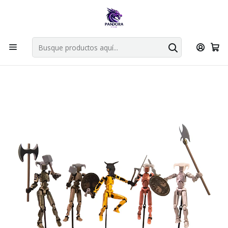
Por compras en cartas singles superiores a 49.990 el envio es
gratis via bluexpress.
Explorar singles
Inicio
Fabrica Pandora Store
MISION TITAN 13
PREMIUM PACK VIKINGO X5 — TITAN 13 - MISION 13