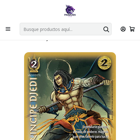
Por compras en cartas singles superiores a 49.990 el envio es
gratis via bluexpress.
Explorar singles
Inicio
Juegos de cartas TCG
Mitos y Leyendas TCG
Singles Primer Bloque MYL
PRINCIPE DJEDI - SINGLES MITOS Y LEYENDAS