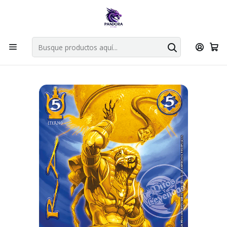
Por compras en cartas singles superiores a 49.990 el envio es
gratis via bluexpress.
Explorar singles
Inicio
Juegos de cartas TCG
Mitos y Leyendas TCG
Singles Primer Bloque MYL
Aliado
RA - LEGENDARIA - ANIVERSARIO RA