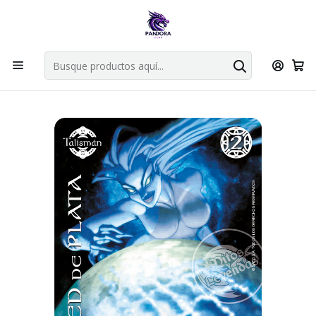
Por compras en cartas singles superiores a 49.990 el envio es
gratis via bluexpress.
Explorar singles
Inicio
Juegos de cartas TCG
Mitos y Leyendas TCG
Singles Primer Bloque MYL
Talisman
RED DE PLATA UR - SINGLES MITOS Y LEYENDAS