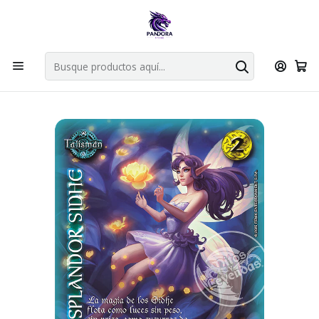
Por compras en cartas singles superiores a 49.990 el envio es
gratis via bluexpress.
Explorar singles
Inicio
Juegos de cartas TCG
Mitos y Leyendas TCG
Singles Primer Bloque MYL
Talisman
RESPLANDOR SIDHE - LPB4