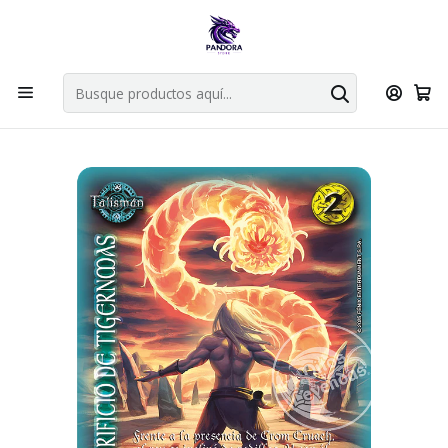
Por compras en cartas singles superiores a 49.990 el envio es
gratis via bluexpress.
Explorar singles
Inicio
Juegos de cartas TCG
Mitos y Leyendas TCG
Singles Primer Bloque MYL
Talisman
SACRIFICIO DE TIGERNMAS - LPB4