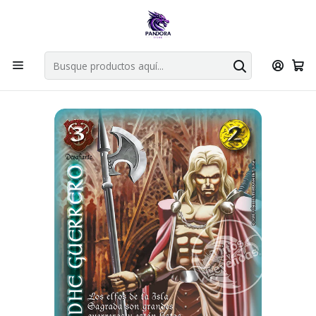
Por compras en cartas singles superiores a 49.990 el envio es
gratis via bluexpress.
Explorar singles
Inicio
Juegos de cartas TCG
Mitos y Leyendas TCG
Singles Primer Bloque MYL
Aliado
SIDHE GUERRERO - LPB4