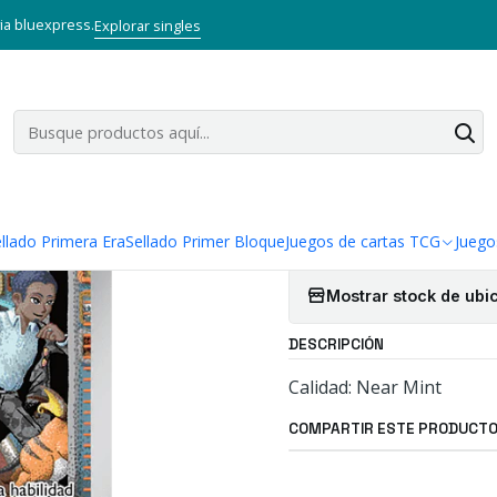
rtas TCG
Pokémon TCG
Singles de Pokémon
SILVIO 212/162 - 
via bluexpress.
Explorar singles
|
SILVIO 212/
Cantidad
Agregar a la lista
llado Primera Era
Sellado Primer Bloque
Juegos de cartas TCG
Juego
Mostrar stock de ubi
DESCRIPCIÓN
Calidad: Near Mint
COMPARTIR ESTE PRODUCT