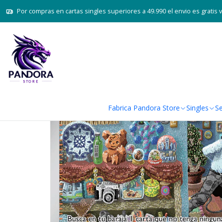
Inicio
Juegos de ca
Por compras en cartas singles superiores a 49.990 el envio es gratis 
Fabrica Pandora Store
Singles
Se