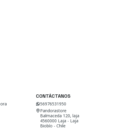
CONTÁCTANOS
ora
56976531950
Pandorastore
Balmaceda 120, laja
4560000 Laja - Laja
Biobío - Chile