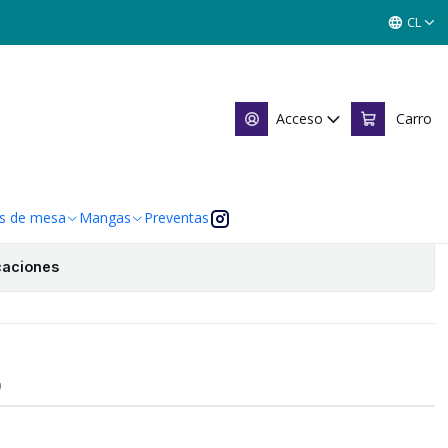
Singles Pokemon TCG
CL
162 - Singles Pokemon TCG
Acceso
Carro
Agregar al Carro
 de favoritos
s de mesa
Mangas
Preventas
caciones
O