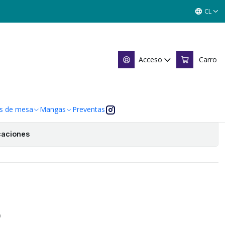
R AGRAVAIN - SHOGUN 5
CL
N - SHOGUN 5
Acceso
Carro
Agregar al Carro
 de favoritos
s de mesa
Mangas
Preventas
caciones
O