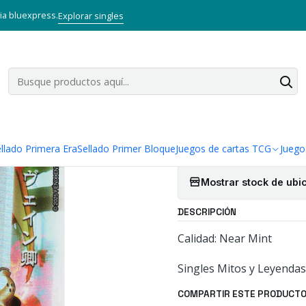
 TCG
Mitos y Leyendas TCG
Singles Primer Bloque MYL
Aliado
SI
via bluexpress.
Explorar singles
|
SIR AGRAVAI
Cantidad
Agregar a la lista
llado Primera Era
Sellado Primer Bloque
Juegos de cartas TCG
Juego
Mostrar stock de ubi
DESCRIPCIÓN
Calidad: Near Mint
Singles Mitos y Leyendas
COMPARTIR ESTE PRODUCT