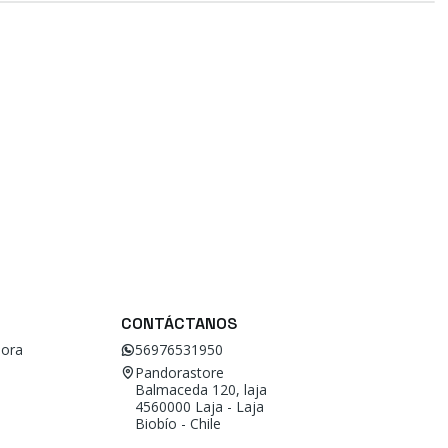
CONTÁCTANOS
ora
56976531950
Pandorastore
Balmaceda 120, laja
4560000 Laja - Laja
Biobío - Chile