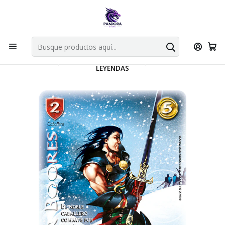
Por compras en cartas singles superiores a 49.990 el envio es
gratis via bluexpress.
Explorar singles
Inicio
Juegos de cartas TCG
Mitos y Leyendas TCG
Singles Primer Bloque MYL
SIR BOORES (LEYENDAS PB 3.0 - REALES) - SINGLES MITOS Y
LEYENDAS