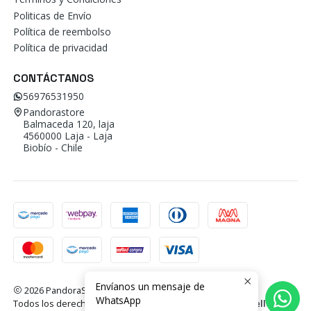
Politicas de Envío
Política de reembolso
Política de privacidad
CONTÁCTANOS
56976531950
Pandorastore
Balmaceda 120, laja
4560000 Laja - Laja
Biobío - Chile
Envíanos un mensaje de
2026 PandoraStore.
WhatsApp
Todos los derechos reservados.
Desarrollado por Jumpseller
.