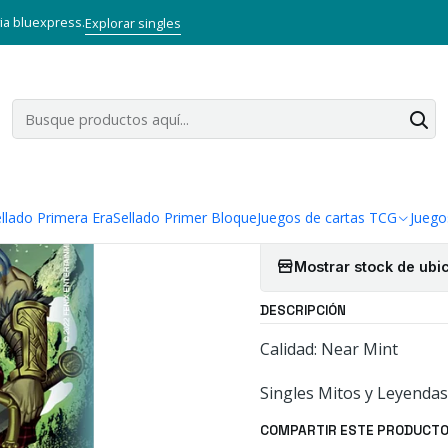
TCG
Mitos y Leyendas TCG
Singles Primer Bloque MYL
SLAINE - S
via bluexpress.
Explorar singles
|
SLAINE - SI
Cantidad
Agregar a la lista
llado Primera Era
Sellado Primer Bloque
Juegos de cartas TCG
Juego
Mostrar stock de ubi
DESCRIPCIÓN
Calidad: Near Mint
Singles Mitos y Leyendas
COMPARTIR ESTE PRODUCT