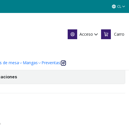
INGLES MITOS Y LEYENDAS
CL
NGLES MITOS Y LEYENDAS
Acceso
Carro
Agregar al Carro
 de favoritos
s de mesa
Mangas
Preventas
caciones
O