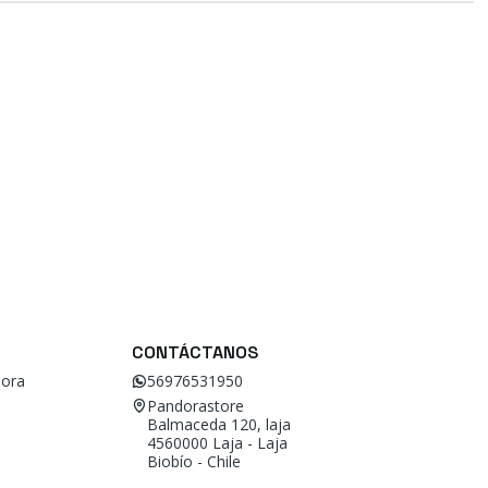
CONTÁCTANOS
ora
56976531950
Pandorastore
Balmaceda 120, laja
4560000 Laja - Laja
Biobío - Chile