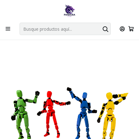
Por compras en cartas singles superiores a 49.990 el envio es
gratis via bluexpress.
Explorar singles
Inicio
Fabrica Pandora Store
MISION TITAN 13
STARTER PACK 4 TITANES EN ACCIÓN + ACCESORIOS - TITAN
13 -MISION 13