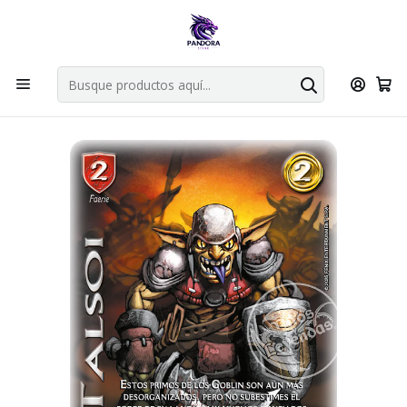
Por compras en cartas singles superiores a 49.990 el envio es
gratis via bluexpress.
Explorar singles
Inicio
Juegos de cartas TCG
Mitos y Leyendas TCG
Singles Primer Bloque MYL
Aliado
TALSOI - LPB4