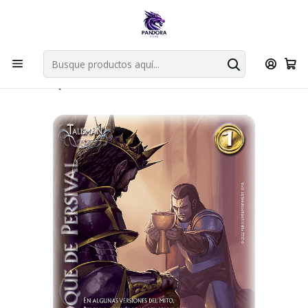
Por compras en cartas singles superiores a 49.990 el envio es
gratis via bluexpress.
Explorar singles
Inicio
Juegos de cartas TCG
Mitos y Leyendas TCG
Singles Primer Bloque MYL
Talisman
TOQUE DE PERSIVAL - SINGLES MITOS Y LEYENDAS