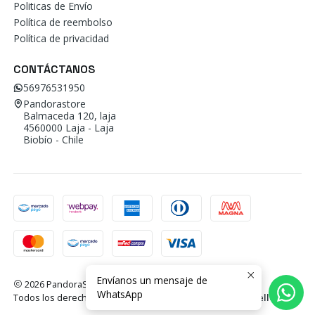
Politicas de Envío
Política de reembolso
Política de privacidad
CONTÁCTANOS
56976531950
Pandorastore
Balmaceda 120, laja
4560000 Laja - Laja
Biobío - Chile
Envíanos un mensaje de
2026 PandoraStore.
WhatsApp
Todos los derechos reservados.
Desarrollado por Jumpseller
.