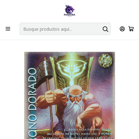
Por compras en cartas singles superiores a 49.990 el envio es
gratis via bluexpress.
Explorar singles
Inicio
Juegos de cartas TCG
Mitos y Leyendas TCG
Singles Primer Bloque MYL
Oro
TRONO DORADO - SINGLES MITOS Y LEYENDAS