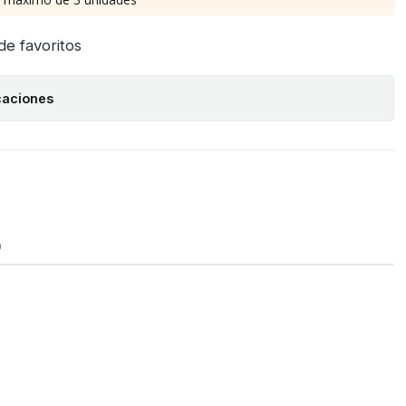
 de favoritos
caciones
O