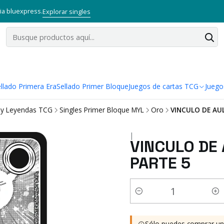
via bluexpress.
Explorar singles
llado Primera Era
Sellado Primer Bloque
Juegos de cartas TCG
Juego
 y Leyendas TCG
Singles Primer Bloque MYL
Oro
VINCULO DE AUL
|
VINCULO DE 
PARTE 5
Cantidad
Sólo puedes comprar u