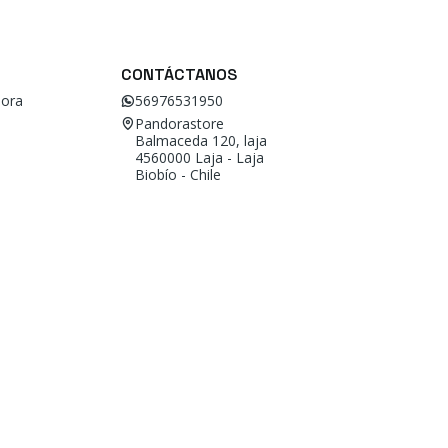
CONTÁCTANOS
ora
56976531950
Pandorastore
Balmaceda 120, laja
4560000 Laja - Laja
Biobío - Chile