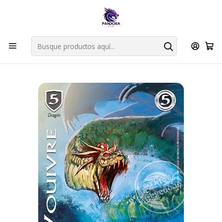
Por compras en cartas singles superiores a 49.990 el envio es
gratis via bluexpress.
Explorar singles
Inicio
Juegos de cartas TCG
Mitos y Leyendas TCG
Singles Primer Bloque MYL
Aliado
VOUIVRE UR - SINGLES MITOS Y LEYENDAS