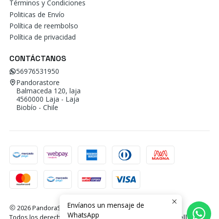
Términos y Condiciones
Politicas de Envío
Política de reembolso
Política de privacidad
CONTÁCTANOS
56976531950
Pandorastore
Balmaceda 120, laja
4560000 Laja - Laja
Biobío - Chile
Envíanos un mensaje de
2026 PandoraStore.
WhatsApp
Todos los derechos reservados.
Desarrollado por Jumpseller
.