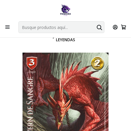
Por compras en cartas singles superiores a 49.990 el envio es
gratis via bluexpress.
Explorar singles
Inicio
Juegos de cartas TCG
Mitos y Leyendas TCG
Singles Primer Bloque MYL
WYVERN DE SANGRE JUEZ FULL ART - SINGLES MITOS Y
LEYENDAS