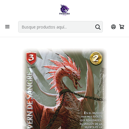
Por compras en cartas singles superiores a 49.990 el envio es
gratis via bluexpress.
Explorar singles
Inicio
Juegos de cartas TCG
Mitos y Leyendas TCG
Singles Primer Bloque MYL
Aliado
WYVERN DE SANGRE - SINGLES MITOS Y LEYENDAS