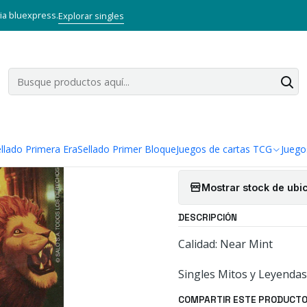
Leyendas TCG
Singles Primer Bloque MYL
Aliado
YVAIN DEL LEON 
via bluexpress.
Explorar singles
|
YVAIN DEL L
MITOS Y LE
5.0
1 reseña
Agregar a la lista
llado Primera Era
Sellado Primer Bloque
Juegos de cartas TCG
Juego
Mostrar stock de ubi
DESCRIPCIÓN
Calidad: Near Mint
Singles Mitos y Leyendas
COMPARTIR ESTE PRODUCT