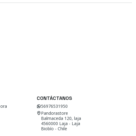
CONTÁCTANOS
ora
56976531950
Pandorastore
Balmaceda 120, laja
4560000 Laja - Laja
Biobío - Chile