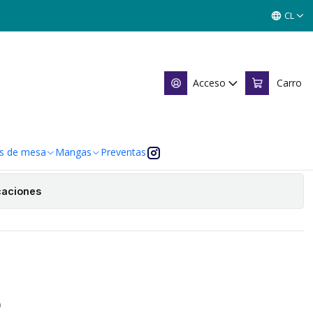
BUY A BOX - SINGLES MITOS Y LEYENDAS
CL
EON BUY A BOX - SINGLES
YENDAS
Acceso
Carro
 de favoritos
s de mesa
Mangas
Preventas
caciones
O