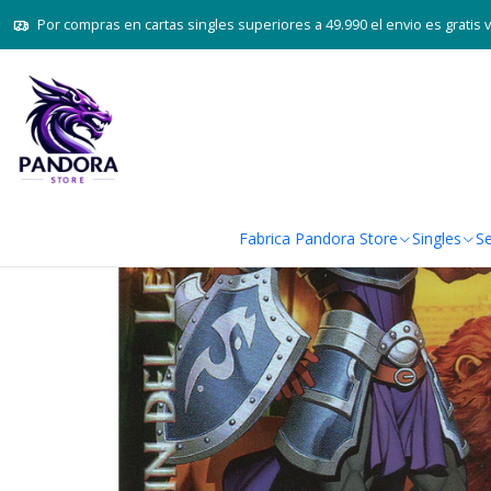
Inicio
Juegos de cartas TCG
Mitos y 
Por compras en cartas singles superiores a 49.990 el envio es gratis 
Fabrica Pandora Store
Singles
Se