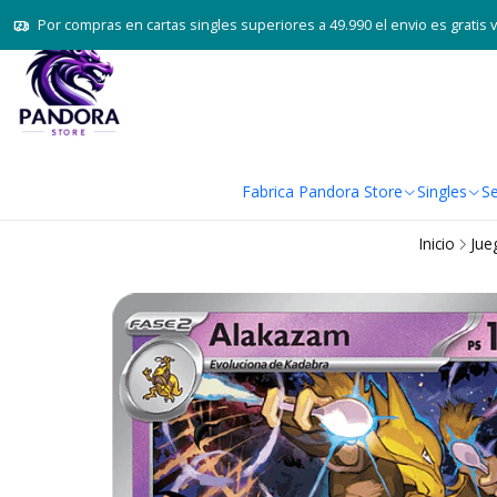
Por compras en cartas singles superiores a 49.990 el envio es gratis 
Fabrica Pandora Store
Singles
Se
Inicio
Jue