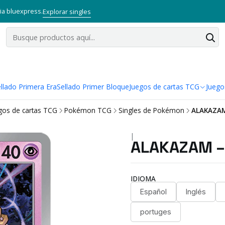
via bluexpress.
Explorar singles
llado Primera Era
Sellado Primer Bloque
Juegos de cartas TCG
Juego
gos de cartas TCG
Pokémon TCG
Singles de Pokémon
ALAKAZAM
|
ALAKAZAM –
IDIOMA
Español
Inglés
portuges