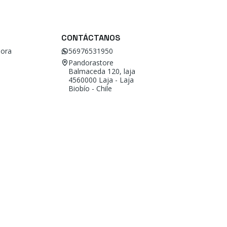
CONTÁCTANOS
ora
56976531950
Pandorastore
Balmaceda 120, laja
4560000 Laja - Laja
Biobío - Chile