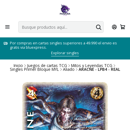
Por compras en cartas singles superiores a 49.990 el envio es
gratis via bluexpress.
Explorar singles
Inicio
Juegos de cartas TCG
Mitos y Leyendas TCG
Singles Primer Bloque MYL
Aliado
ARACNE - LPB4 - REAL