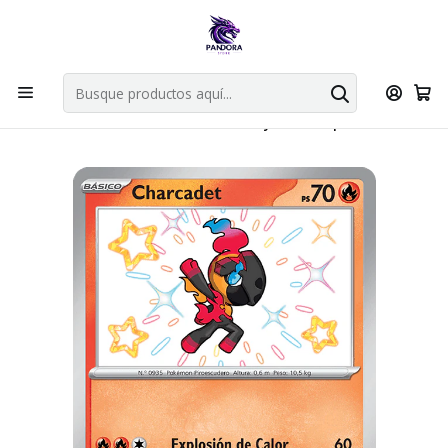
Por compras en cartas singles superiores a 49.990 el envio es
gratis via bluexpress.
Explorar singles
Inicio
Juegos de cartas TCG
Pokémon TCG
Singles de Pokémon
Charcadet – 114/091 – Shiny Rare - Español