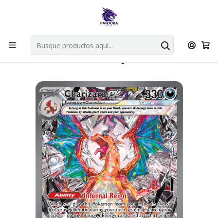
Por compras en cartas singles superiores a 49.990 el envio es
gratis via bluexpress.
Explorar singles
Inicio
Juegos de cartas TCG
Pokémon TCG
Singles de Pokémon
Charizard Ex 223/197 - Singles Pokemon TCG