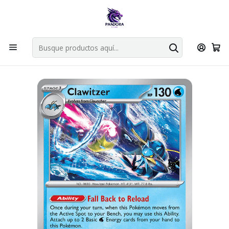
Por compras en cartas singles superiores a 49.990 el envio es
gratis via bluexpress.
Explorar singles
Inicio
Juegos de cartas TCG
Pokémon TCG
Singles de Pokémon
CLAWITZER – 038/132