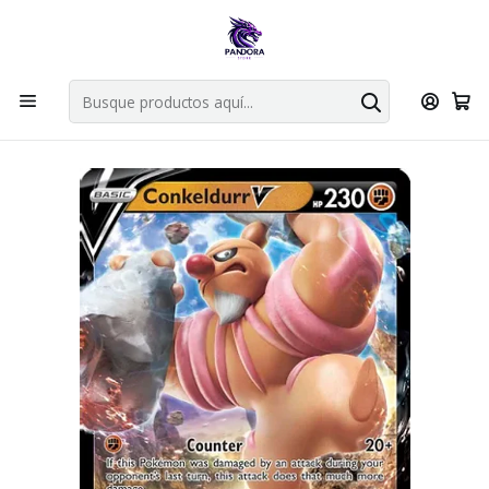
Por compras en cartas singles superiores a 49.990 el envio es
gratis via bluexpress.
Explorar singles
Inicio
Juegos de cartas TCG
Pokémon TCG
Singles de Pokémon
CONKELDURR V 040/078