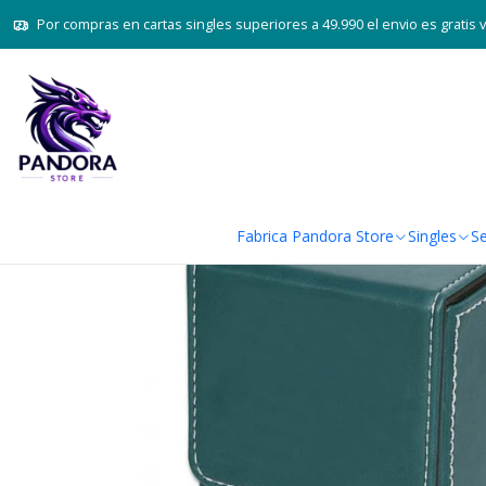
Inicio
J
Por compras en cartas singles superiores a 49.990 el envio es gratis 
Fabrica Pandora Store
Singles
Se