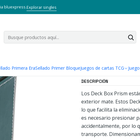
uegos de cartas TCG
Accesorios TCG
Deck Box
DECK CASE LX TE
via bluexpress.
Explorar singles
|
DECK CASE L
Agregar a la lista
Mostrar stock de ubi
llado Primera Era
Sellado Primer Bloque
Juegos de cartas TCG
Juego
DESCRIPCIÓN
Los Deck Box Prism están 
exterior mate. Estos Dec
lo que facilita la elimina
es necesario presionar pa
accidentalmente, por lo 
transporte. Dimensionami