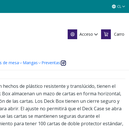
AL - BCW
CL
X TEAL - BCW
Acceso
Carro
 de favoritos
caciones
s de mesa
Mangas
Preventas
hechos de plástico resistente y translúcido, tienen el
k Box almacenan un mazo de cartas en forma horizontal,
ción de las cartas. Los Deck Box tienen un cierre seguro y
ra abrir. El ajuste no permitirá que el Deck Case se abra
que las cartas se mantienen seguras durante el
ento para tener 100 cartas de doble protector estándar,