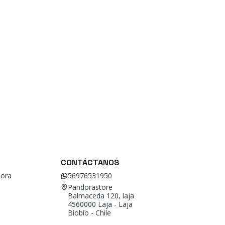
CONTÁCTANOS
ora
56976531950
Pandorastore
Balmaceda 120, laja
4560000 Laja - Laja
Biobío - Chile