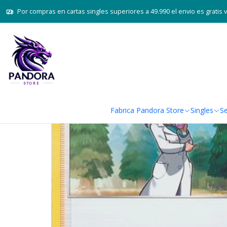
Inicio
Juegos d
Por compras en cartas singles superiores a 49.990 el envio es gratis 
Fabrica Pandora Store
Singles
Se