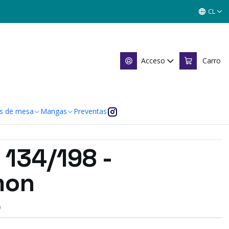
198 - Uncommon
CL
4/198 - Uncommon
Acceso
Carro
 de favoritos
caciones
s de mesa
Mangas
Preventas
 134/198 -
mon
O