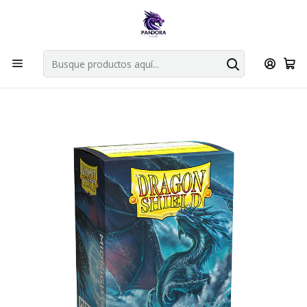
Por compras en cartas singles superiores a 49.990 el envio es
gratis via bluexpress.
Explorar singles
Inicio
Juegos de cartas TCG
Accesorios TCG
Dragon Shield
DRAGON SHIELD MATTE SLEEVE 100CT - MIDNIGHT BLUE