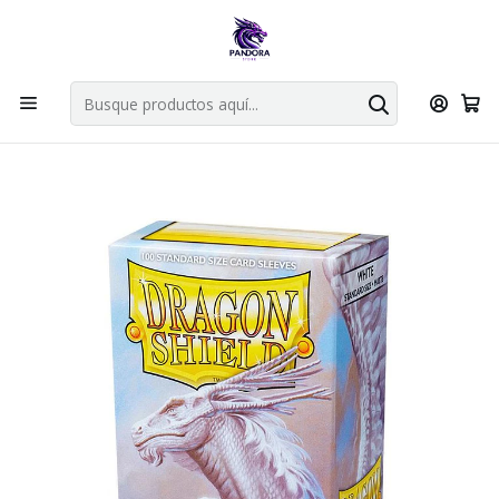
Por compras en cartas singles superiores a 49.990 el envio es
gratis via bluexpress.
Explorar singles
Inicio
Juegos de cartas TCG
Accesorios TCG
Dragon Shield
DRAGON SHIELD MATTE SLEEVE 100CT - WHITE