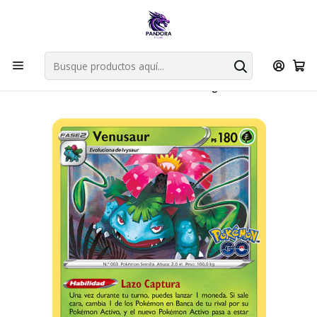
Por compras en cartas singles superiores a 49.990 el envio es
gratis via bluexpress.
Explorar singles
Inicio
Juegos de cartas TCG
Pokémon TCG
Singles de Pokémon
Venusaur - 003/078 - Holo Rare - Singles Pokemon