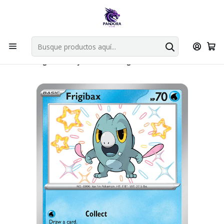
Por compras en cartas singles superiores a 49.990 el envio es
gratis via bluexpress.
Explorar singles
Inicio
Juegos de cartas TCG
Pokémon TCG
Singles de Pokémon
Frigibax Shiny 128/091 - Singles Pokemon TCG