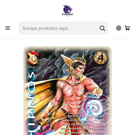
Por compras en cartas singles superiores a 49.990 el envio es
gratis via bluexpress.
Explorar singles
Inicio
Juegos de cartas TCG
Mitos y Leyendas TCG
Singles Primer Bloque MYL
Aliado
HIPNOS - LBP4 - VASALLO