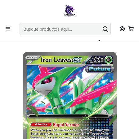
Por compras en cartas singles superiores a 49.990 el envio es
gratis via bluexpress.
Explorar singles
Inicio
Juegos de cartas TCG
Pokémon TCG
Singles de Pokémon
Iron Leaves Ex - 025/162 - Ultra Rare - Singles Pokemon