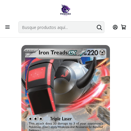
Por compras en cartas singles superiores a 49.990 el envio es
gratis via bluexpress.
Explorar singles
Inicio
Juegos de cartas TCG
Pokémon TCG
Singles de Pokémon
Iron Treads ex - 143/198 - Ultra Rare