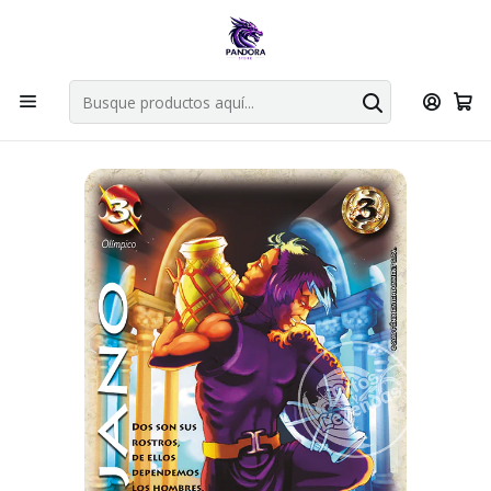
Por compras en cartas singles superiores a 49.990 el envio es
gratis via bluexpress.
Explorar singles
Inicio
Juegos de cartas TCG
Mitos y Leyendas TCG
Singles Primer Bloque MYL
Aliado
JANO - LPB4 - REAL