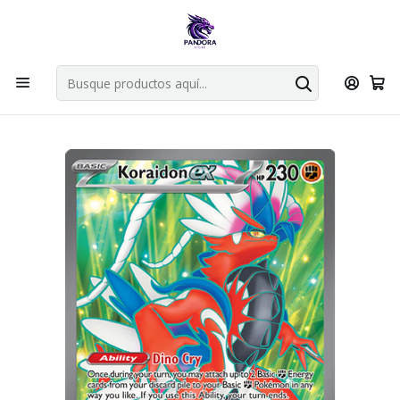
Por compras en cartas singles superiores a 49.990 el envio es
gratis via bluexpress.
Explorar singles
Inicio
Juegos de cartas TCG
Pokémon TCG
Singles de Pokémon
Koraidon ex 231/198 - Full Art Secret Rare