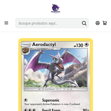
Por compras en cartas singles superiores a 49.990 el envio es
gratis via bluexpress.
Explorar singles
Inicio
Juegos de cartas TCG
Pokémon TCG
Singles de Pokémon
Aerodactyl 130/181 - Team Up - RARO