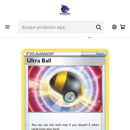
Por compras en cartas singles superiores a 49.990 el envio es
gratis via bluexpress.
Explorar singles
Inicio
Juegos de cartas TCG
Pokémon TCG
Singles de Pokémon
Ultra Ball - 150/172 - Uncommon - Singles Pokemon