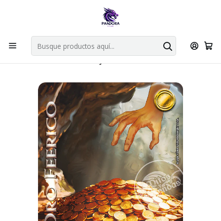
Por compras en cartas singles superiores a 49.990 el envio es
gratis via bluexpress.
Explorar singles
Inicio
Juegos de cartas TCG
Mitos y Leyendas TCG
Singles Primer Bloque MYL
Oro
ORO FERICO - JUEGO ORGANIZADO