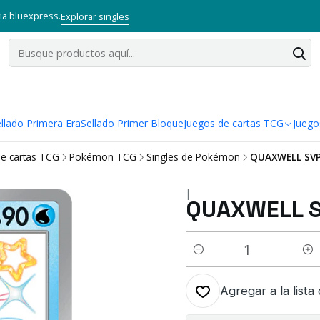
via bluexpress.
Explorar singles
llado Primera Era
Sellado Primer Bloque
Juegos de cartas TCG
Juego
e cartas TCG
Pokémon TCG
Singles de Pokémon
QUAXWELL SV
|
QUAXWELL 
Cantidad
Agregar a la lista