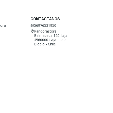
CONTÁCTANOS
ora
56976531950
Pandorastore
Balmaceda 120, laja
4560000 Laja - Laja
Biobío - Chile