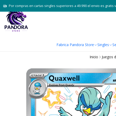
Por compras en cartas singles superiores a 49.990 el envio es gratis 
Fabrica Pandora Store
Singles
Se
Inicio
Juegos d